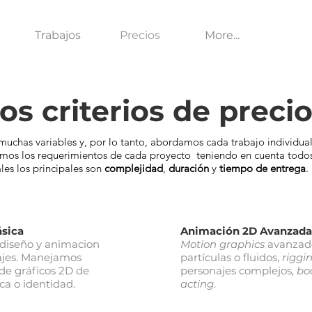
Trabajos
Precios
More...
os criterios de preci
muchas variables y, por lo tanto, abordamos cada trabajo individua
amos los requerimientos de cada proyecto teniendo en cuenta todos
ales los principales son
complejidad
,
duración
y
tiempo de entrega
.
sica
Animación 2D Avanzada
 diseño y animacion
Motion graphics
avanzad
ajes. Manejamos
partículas o fluidos,
riggi
 de gráficos 2D de
personajes complejos,
bo
ca o identidad.
acting
.