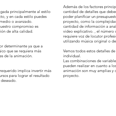
Además de los factores princip
igada principalmente al estilo
cantidad de detalles que debe
cto, y en cada estilo puedes
poder planificar un presupuest
, medio o avanzado.
proyecto, como la complejidad
 nuestro compromiso es
cantidad de información a anal
ión de alta calidad.
video explicativo. , el número d
requiere voz de locutor profesi
utilizando música original o de
tor determinante ya que a
ico que se requiera más
Vemos todos estos detalles de
es de la animación.
individual.
Las combinaciones de variables
pueden realizar en cuanto a los
requerido implica invertir más
animación son muy amplias y 
ursos para lograr el resultado
proyecto.
 deseado.