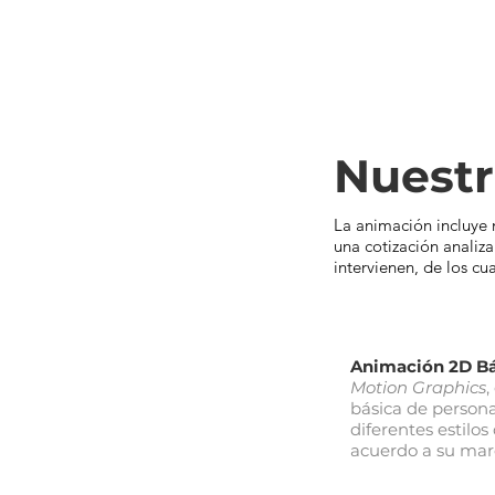
Nuestr
La animación incluye 
una cotización analiz
intervienen, de los cu
Animación 2D Bá
Motion Graphics
,
básica de person
diferentes estilos
acuerdo a su mar