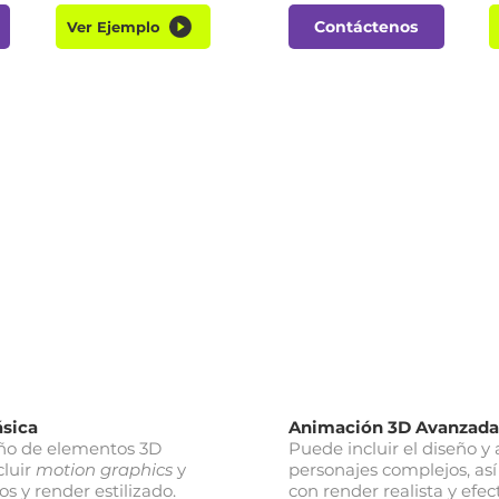
Contáctenos
Ver Ejemplo
sica
Animación 3D Avanzada
ño de elementos 3D
Puede incluir el diseño y
cluir
motion graphics
y
personajes complejos, as
os y render estilizado.
con render realista y efec