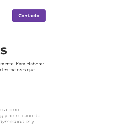
Contacto
os
lmente. Para elaborar
 los factores que
os como
ng
y animacion de
dymechanics
y