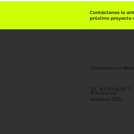
Contáctanos lo ante
próximo proyecto 
Contáctenos:
info@kr
Tel.:
(81)-83-65-99-71
© Kreatoores
Animation 2025