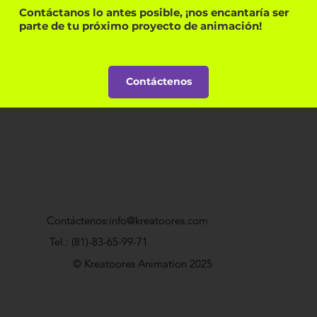
Contáctanos lo antes posible, ¡nos encantaría ser
parte de tu próximo proyecto de animación!
Contáctenos
Contáctenos:
info@kreatoores.com
Tel.:
(81)-83-65-99-71
© Kreatoores Animation 2025